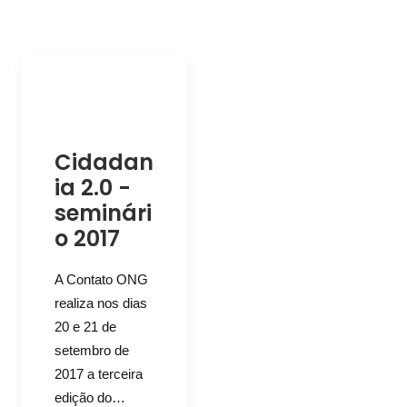
Cidadan
ia 2.0 -
seminári
o 2017
A Contato ONG
realiza nos dias
20 e 21 de
setembro de
2017 a terceira
edição do…