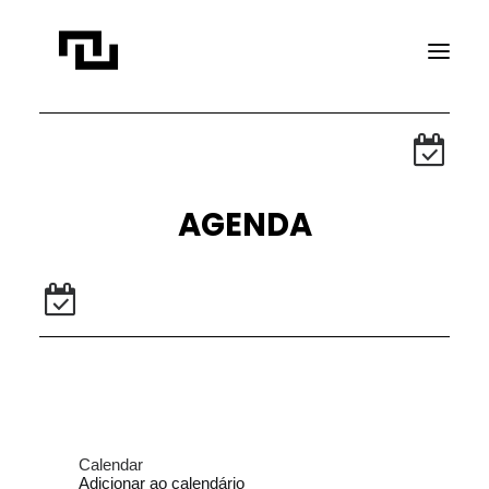
INÍCIO
A CONTATO
AGENDA
PROJETOS
PUBLICAÇÕES
REVISTA ELIPSE
TRANSPARÊNCIA
FAÇA CONTATO
Calendar
Adicionar ao calendário