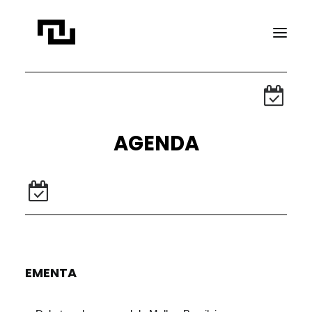
INÍCIO
A CONTATO
AGENDA
PROJETOS
PUBLICAÇÕES
REVISTA ELIPSE
TRANSPARÊNCIA
FAÇA CONTATO
EMENTA