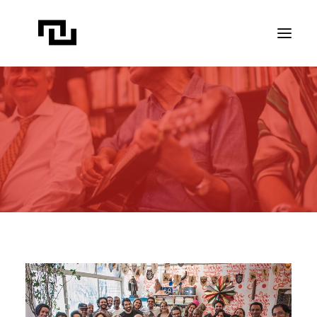
INÍCIO
A CONTATO
PROJETOS
PUBLICAÇÕES
REVISTA ELIPSE
TRANSPARÊNCIA
FAÇA CONTATO