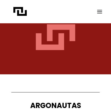
INÍCIO
A CONTATO
PROJETOS
PUBLICAÇÕES
REVISTA ELIPSE
TRANSPARÊNCIA
FAÇA CONTATO
ARGONAUTAS