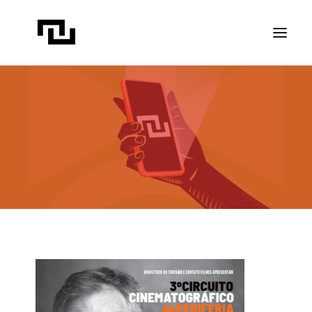
INÍCIO
A CONTATO
PROJETOS
PUBLICAÇÕES
REVISTA ELIPSE
TRANSPARÊNCIA
FAÇA CONTATO