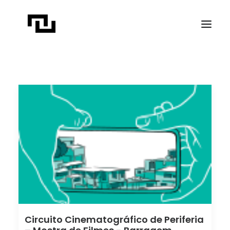
INÍCIO
A CONTATO
PROJETOS
PUBLICAÇÕES
REVISTA ELIPSE
TRANSPARÊNCIA
FAÇA CONTATO
Circuito Cinematográfico de Periferia