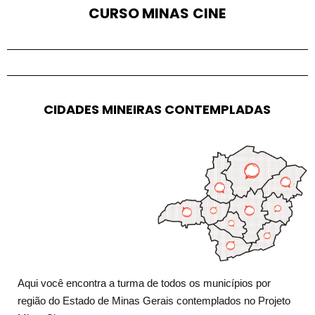
C
U
R
S
O
M
I
N
A
S
C
I
N
E
C
I
D
A
D
E
S
M
I
N
E
I
R
A
S
C
O
N
T
E
M
P
L
A
D
A
S
Aqui você encontra a turma de todos os municípios por
região do Estado de Minas Gerais contemplados no Projeto