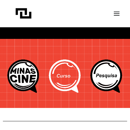
INÍCIO
A CONTATO
PROJETOS
PUBLICAÇÕES
REVISTA ELIPSE
TRANSPARÊNCIA
FAÇA CONTATO