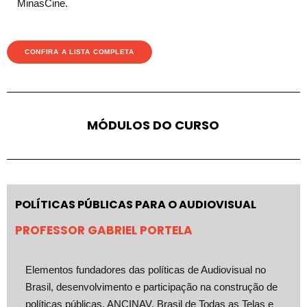
MinasCine.
CONFIRA A LISTA COMPLETA
M
Ó
D
U
L
O
S
D
O
C
U
R
S
O
POLÍTICAS PÚBLICAS PARA O AUDIOVISUAL
PROFESSOR GABRIEL PORTELA
Elementos fundadores das políticas de Audiovisual no
Brasil, desenvolvimento e participação na construção de
políticas públicas, ANCINAV, Brasil de Todas as Telas e