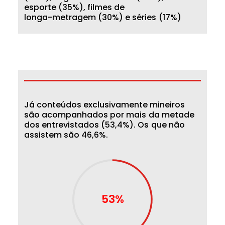
e
s
p
o
r
t
e
(
3
5
%
)
,
f
i
l
m
e
s
d
e
l
o
n
g
a
-
m
e
t
r
a
g
e
m
(
3
0
%
)
e
s
é
r
i
e
s
(
1
7
%
)
J
á
c
o
n
t
e
ú
d
o
s
e
x
c
l
u
s
i
v
a
m
e
n
t
e
m
i
n
e
i
r
o
s
s
ã
o
a
c
o
m
p
a
n
h
a
d
o
s
p
o
r
m
a
i
s
d
a
m
e
t
a
d
e
d
o
s
e
n
t
r
e
v
i
s
t
a
d
o
s
(
5
3
,
4
%
)
.
O
s
q
u
e
n
ã
o
a
s
s
i
s
t
e
m
s
ã
o
4
6
,
6
%
.
53%