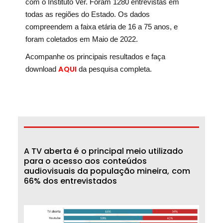
com o Instituto Ver. Foram 1280 entrevistas em
todas as regiões do Estado. Os dados
compreendem a faixa etária de 16 a 75 anos, e
foram coletados em Maio de 2022.
Acompanhe os principais resultados e faça
AQUI
download
da pesquisa completa.
A
T
V
a
b
e
r
t
a
é
o
p
r
i
n
c
i
p
a
l
m
e
i
o
u
t
i
l
i
z
a
d
o
p
a
r
a
o
a
c
e
s
s
o
a
o
s
c
o
n
t
e
ú
d
o
s
a
u
d
i
o
v
i
s
u
a
i
s
d
a
p
o
p
u
l
a
ç
ã
o
m
i
n
e
i
r
a
,
c
o
m
6
6
%
d
o
s
e
n
t
r
e
v
i
s
t
a
d
o
s