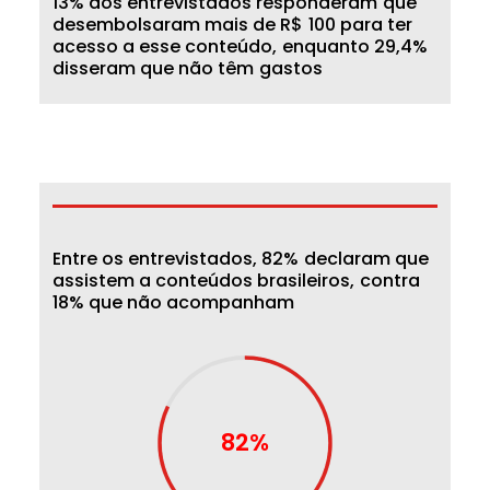
1
3
%
d
o
s
e
n
t
r
e
v
i
s
t
a
d
o
s
r
e
s
p
o
n
d
e
r
a
m
q
u
e
d
e
s
e
m
b
o
l
s
a
r
a
m
m
a
i
s
d
e
R
$
1
0
0
p
a
r
a
t
e
r
a
c
e
s
s
o
a
e
s
s
e
c
o
n
t
e
ú
d
o
,
e
n
q
u
a
n
t
o
2
9
,
4
%
d
i
s
s
e
r
a
m
q
u
e
n
ã
o
t
ê
m
g
a
s
t
o
s
E
n
t
r
e
o
s
e
n
t
r
e
v
i
s
t
a
d
o
s
,
8
2
%
d
e
c
l
a
r
a
m
q
u
e
a
s
s
i
s
t
e
m
a
c
o
n
t
e
ú
d
o
s
b
r
a
s
i
l
e
i
r
o
s
,
c
o
n
t
r
a
1
8
%
q
u
e
n
ã
o
a
c
o
m
p
a
n
h
a
m
82%