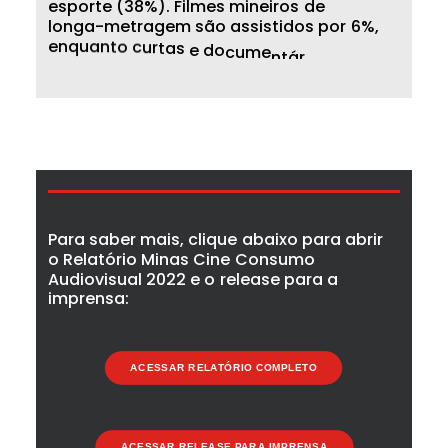
e
s
p
o
r
t
e
(
3
8
%
)
.
F
i
l
m
e
s
m
i
n
e
i
r
o
s
d
e
l
o
n
g
a
-
m
e
t
r
a
g
e
m
s
ã
o
a
s
s
i
s
t
i
d
o
s
p
o
r
6
%
,
e
n
q
u
a
n
t
o
c
u
r
t
a
s
e
d
o
c
u
m
e
n
t
á
r
i
o
s
p
o
r
5
%
c
a
d
a
P
a
r
a
s
a
b
e
r
m
a
i
s
,
c
l
i
q
u
e
a
b
a
i
x
o
p
a
r
a
a
b
r
i
r
o
R
e
l
a
t
ó
r
i
o
M
i
n
a
s
C
i
n
e
C
o
n
s
u
m
o
A
u
d
i
o
v
i
s
u
a
l
2
0
2
2
e
o
r
e
l
e
a
s
e
p
a
r
a
a
i
m
p
r
e
n
s
a
:
ACESSAR RELATÓRIO COMPLETO
ACESSAR RELEASE PARA IMPRENSA