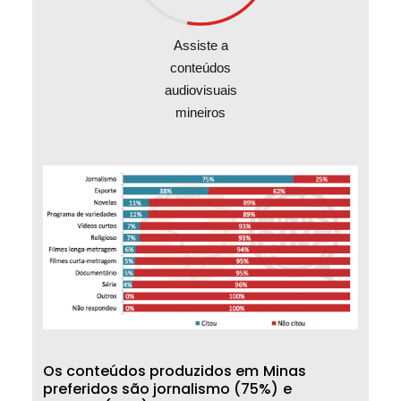
Assiste a
conteúdos
audiovisuais
mineiros
O
s
c
o
n
t
e
ú
d
o
s
p
r
o
d
u
z
i
d
o
s
e
m
M
i
n
a
s
p
r
e
f
e
r
i
d
o
s
s
ã
o
j
o
r
n
a
l
i
s
m
o
(
7
5
%
)
e