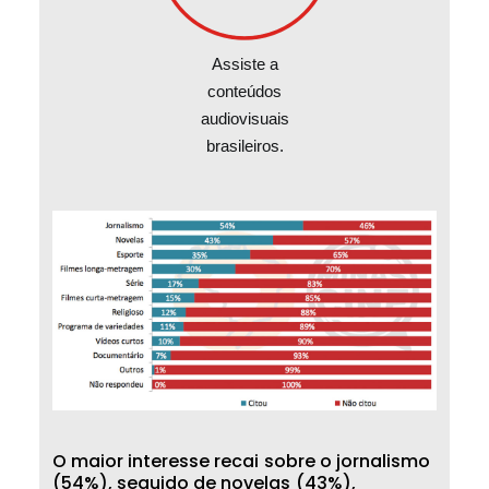
Assiste a
conteúdos
audiovisuais
brasileiros.
O
m
a
i
o
r
i
n
t
e
r
e
s
s
e
r
e
c
a
i
s
o
b
r
e
o
j
o
r
n
a
l
i
s
m
o
(
5
4
%
)
,
s
e
g
u
i
d
o
d
e
n
o
v
e
l
a
s
(
4
3
%
)
,