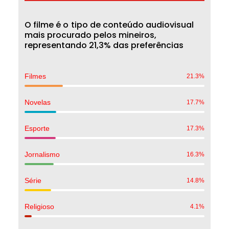
O
f
i
l
m
e
é
o
t
i
p
o
d
e
c
o
n
t
e
ú
d
o
a
u
d
i
o
v
i
s
u
a
l
m
a
i
s
p
r
o
c
u
r
a
d
o
p
e
l
o
s
m
i
n
e
i
r
o
s
,
r
e
p
r
e
s
e
n
t
a
n
d
o
2
1
,
3
%
d
a
s
p
r
e
f
e
r
ê
n
c
i
a
s
Filmes
21.3
%
Novelas
17.7
%
Esporte
17.3
%
Jornalismo
16.3
%
Série
14.8
%
Religioso
4.1
%