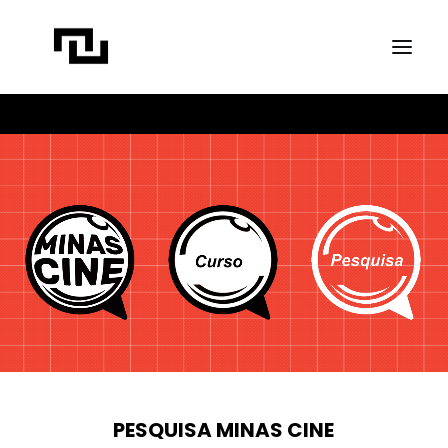
INÍCIO
A CONTATO
PROJETOS
PUBLICAÇÕES
REVISTA ELIPSE
TRANSPARÊNCIA
FAÇA CONTATO
P
E
S
Q
U
I
S
A
M
I
N
A
S
C
I
N
E