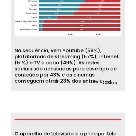
N
a
s
e
q
u
ê
n
c
i
a
,
v
e
m
Y
o
u
t
u
b
e
(
5
9
%
)
,
p
l
a
t
a
f
o
r
m
a
s
d
e
s
t
r
e
a
m
i
n
g
(
5
7
%
)
,
i
n
t
e
r
n
e
t
(
5
1
%
)
e
T
V
a
c
a
b
o
(
4
9
%
)
.
A
s
r
e
d
e
s
s
o
c
i
a
i
s
s
ã
o
a
c
e
s
s
a
d
a
s
p
a
r
a
e
s
s
e
t
i
p
o
d
e
c
o
n
t
e
ú
d
o
p
o
r
4
3
%
e
o
s
c
i
n
e
m
a
s
c
o
n
s
e
g
u
e
m
a
t
r
a
i
r
2
3
%
d
o
s
e
n
t
r
e
v
i
s
t
a
d
o
s
O
a
p
a
r
e
l
h
o
d
e
t
e
l
e
v
i
s
ã
o
é
a
p
r
i
n
c
i
p
a
l
t
e
l
a