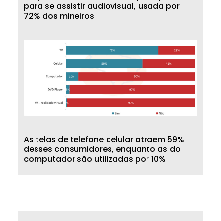
p
a
r
a
s
e
a
s
s
i
s
t
i
r
a
u
d
i
o
v
i
s
u
a
l
,
u
s
a
d
a
p
o
r
7
2
%
d
o
s
m
i
n
e
i
r
o
s
A
s
t
e
l
a
s
d
e
t
e
l
e
f
o
n
e
c
e
l
u
l
a
r
a
t
r
a
e
m
5
9
%
d
e
s
s
e
s
c
o
n
s
u
m
i
d
o
r
e
s
,
e
n
q
u
a
n
t
o
a
s
d
o
c
o
m
p
u
t
a
d
o
r
s
ã
o
u
t
i
l
i
z
a
d
a
s
p
o
r
1
0
%