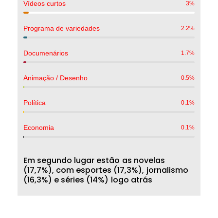
Vídeos curtos
3
%
Programa de variedades
2.2
%
Documenários
1.7
%
Animação / Desenho
0.5
%
Política
0.1
%
Economia
0.1
%
E
m
s
e
g
u
n
d
o
l
u
g
a
r
e
s
t
ã
o
a
s
n
o
v
e
l
a
s
(
1
7
,
7
%
)
,
c
o
m
e
s
p
o
r
t
e
s
(
1
7
,
3
%
)
,
j
o
r
n
a
l
i
s
m
o
(
1
6
,
3
%
)
e
s
é
r
i
e
s
(
1
4
%
)
l
o
g
o
a
t
r
á
s