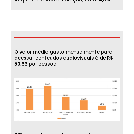
O
v
a
l
o
r
m
é
d
i
o
g
a
s
t
o
m
e
n
s
a
l
m
e
n
t
e
p
a
r
a
a
c
e
s
s
a
r
c
o
n
t
e
ú
d
o
s
a
u
d
i
o
v
i
s
u
a
i
s
é
d
e
R
$
5
0
,
6
3
p
o
r
p
e
s
s
o
a