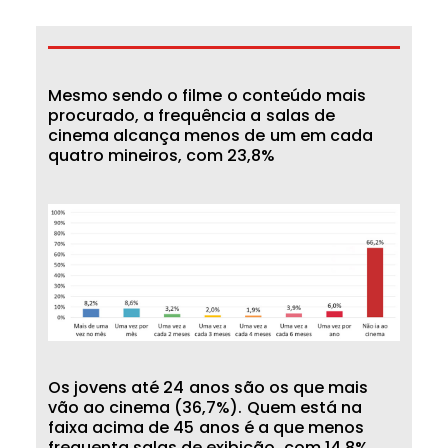
M
e
s
m
o
s
e
n
d
o
o
f
i
l
m
e
o
c
o
n
t
e
ú
d
o
m
a
i
s
p
r
o
c
u
r
a
d
o
,
a
f
r
e
q
u
ê
n
c
i
a
a
s
a
l
a
s
d
e
c
i
n
e
m
a
a
l
c
a
n
ç
a
m
e
n
o
s
d
e
u
m
e
m
c
a
d
a
q
u
a
t
r
o
m
i
n
e
i
r
o
s
,
c
o
m
2
3
,
8
%
O
s
j
o
v
e
n
s
a
t
é
2
4
a
n
o
s
s
ã
o
o
s
q
u
e
m
a
i
s
v
ã
o
a
o
c
i
n
e
m
a
(
3
6
,
7
%
)
.
Q
u
e
m
e
s
t
á
n
a
f
a
i
x
a
a
c
i
m
a
d
e
4
5
a
n
o
s
é
a
q
u
e
m
e
n
o
s
f
r
e
q
u
e
n
t
a
s
a
l
a
s
d
e
e
x
i
b
i
ç
ã
o
,
c
o
m
1
4
,
8
%