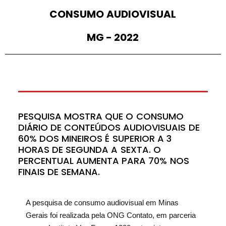
C
O
N
S
U
M
O
A
U
D
I
O
V
I
S
U
A
L
M
G
-
2
0
2
2
P
E
S
Q
U
I
S
A
M
O
S
T
R
A
Q
U
E
O
C
O
N
S
U
M
O
D
I
Á
R
I
O
D
E
C
O
N
T
E
Ú
D
O
S
A
U
D
I
O
V
I
S
U
A
I
S
D
E
6
0
%
D
O
S
M
I
N
E
I
R
O
S
É
S
U
P
E
R
I
O
R
A
3
H
O
R
A
S
D
E
S
E
G
U
N
D
A
A
S
E
X
T
A
.
O
P
E
R
C
E
N
T
U
A
L
A
U
M
E
N
T
A
P
A
R
A
7
0
%
N
O
S
F
I
N
A
I
S
D
E
S
E
M
A
N
A
.
A pesquisa de consumo audiovisual em Minas
Gerais foi realizada pela ONG Contato, em parceria