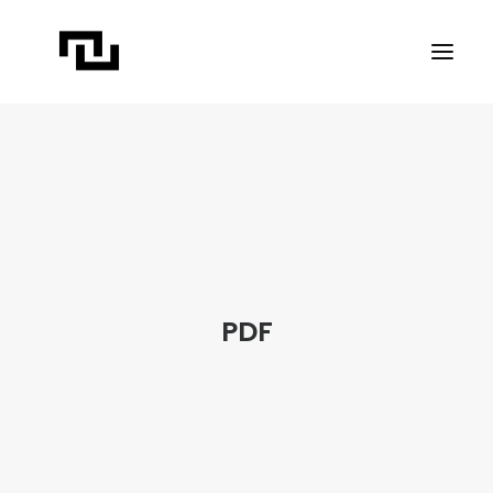
INÍCIO
A CONTATO
PROJETOS
PUBLICAÇÕES
REVISTA ELIPSE
PDF
TRANSPARÊNCIA
FAÇA CONTATO