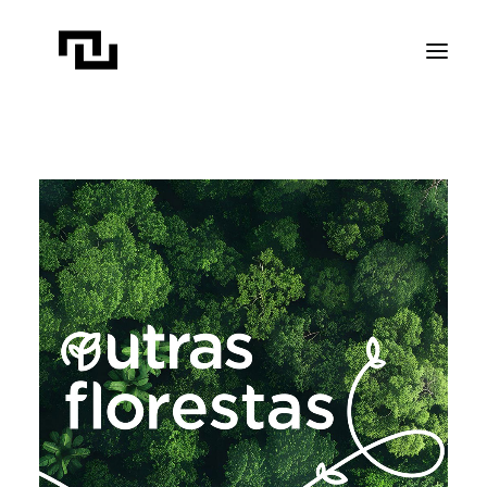
INÍCIO
A CONTATO
PROJETOS
PUBLICAÇÕES
REVISTA ELIPSE
TRANSPARÊNCIA
FAÇA CONTATO