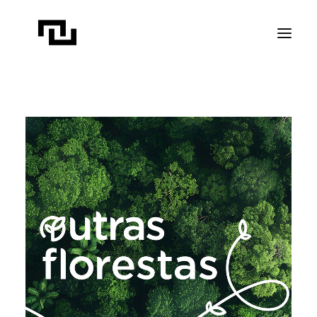
INÍCIO
A CONTATO
PROJETOS
PUBLICAÇÕES
REVISTA ELIPSE
TRANSPARÊNCIA
FAÇA CONTATO