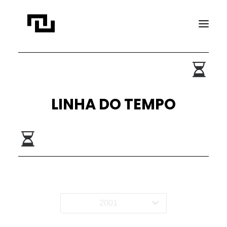
INÍCIO
A CONTATO
LINHA DO TEMPO
PROJETOS
PUBLICAÇÕES
REVISTA ELIPSE
TRANSPARÊNCIA
FAÇA CONTATO
2001