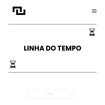
INÍCIO
A CONTATO
LINHA DO TEMPO
PROJETOS
PUBLICAÇÕES
REVISTA ELIPSE
TRANSPARÊNCIA
FAÇA CONTATO
2001