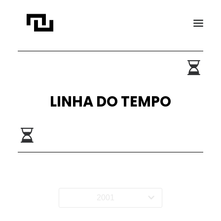
INÍCIO
A CONTATO
LINHA DO TEMPO
PROJETOS
PUBLICAÇÕES
REVISTA ELIPSE
TRANSPARÊNCIA
FAÇA CONTATO
2001