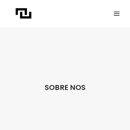
INÍCIO
A CONTATO
PROJETOS
PUBLICAÇÕES
REVISTA ELIPSE
SOBRE NOS
TRANSPARÊNCIA
FAÇA CONTATO