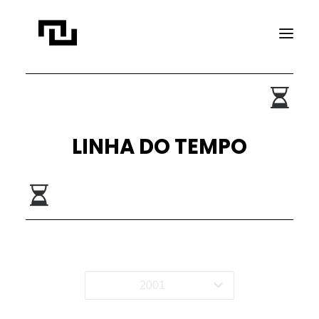
INÍCIO
A CONTATO
LINHA DO TEMPO
PROJETOS
PUBLICAÇÕES
REVISTA ELIPSE
TRANSPARÊNCIA
FAÇA CONTATO
2001